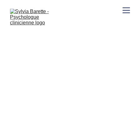
Lieux de consultations et
remboursements.
Vous n’avez pas les bases… concernant les lieux de
consultations? Voici un article exprès pour remettre à
niveau vos infos sur où trouver des psycholoques,
combien cela coûte et si c’est remboursé.
INFOS
2/7/2025
3 min read